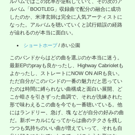
ルバムではこの比率が逆転していて、その次のア
ルバム「BOOTLEG」収録曲で配分の融合に成功
したのか、米津玄師は完全に人気アーティストに
なった。アルバムを聴いていくと試行錯誤の経路
が辿れるのが本当に面白い。
ショートホープ
/ 赤い公園
このバンドからはどの曲を選ぶのか本当に迷う。
最新EPのprayも良かったし、Highway Cabrioletも
よかったし、ストレートにNOW ON AIRも良い。
ただ自分がこのバンドの一番の魅力だと思ってい
たのは時間に縛られない曲構成と面白い展開、ど
こか暗さを引きずった曲調で、それが洗練された
形で味わえるこの曲を今でも一番聴いている。他
にはランドリー、急げ、塊 などが自分の好みの曲
だ。新ボーカルになってからは曲のテクさを残し
つつも気持ちのいい曲が増えていって、それも自