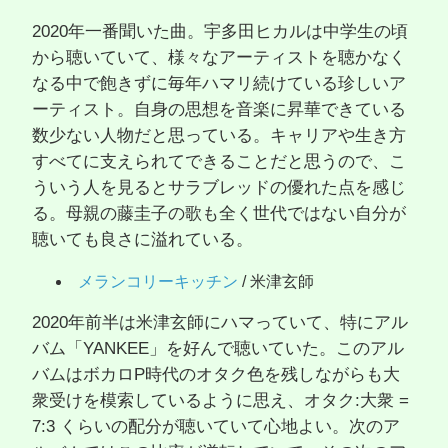
2020年一番聞いた曲。宇多田ヒカルは中学生の頃
から聴いていて、様々なアーティストを聴かなく
なる中で飽きずに毎年ハマリ続けている珍しいア
ーティスト。自身の思想を音楽に昇華できている
数少ない人物だと思っている。キャリアや生き方
すべてに支えられてできることだと思うので、こ
ういう人を見るとサラブレッドの優れた点を感じ
る。母親の藤圭子の歌も全く世代ではない自分が
聴いても良さに溢れている。
メランコリーキッチン
/ 米津玄師
2020年前半は米津玄師にハマっていて、特にアル
バム「YANKEE」を好んで聴いていた。このアル
バムはボカロP時代のオタク色を残しながらも大
衆受けを模索しているように思え、オタク:大衆 =
7:3 くらいの配分が聴いていて心地よい。次のア